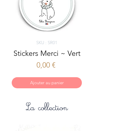
SKU : SR01
Stickers Merci ~ Vert
Prix
0,00 €
Ajouter au panier
La collection