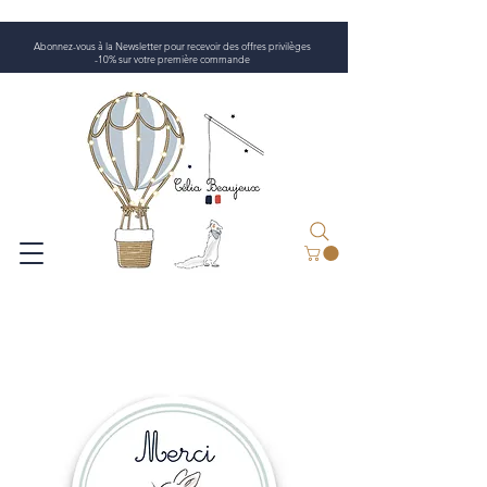
Abonnez-vous à la Newsletter pour recevoir des offres privilèges
-10% sur votre première commande