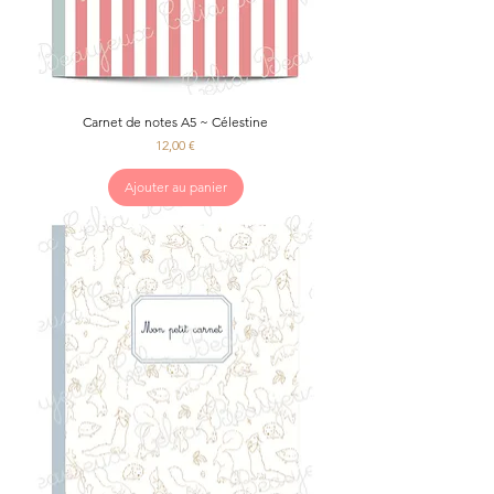
Carnet de notes A5 ~ Célestine
Prix
12,00 €
Ajouter au panier