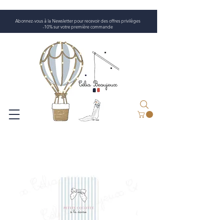
Abonnez-vous à la Newsletter pour recevoir des offres privilèges
-10% sur votre première commande