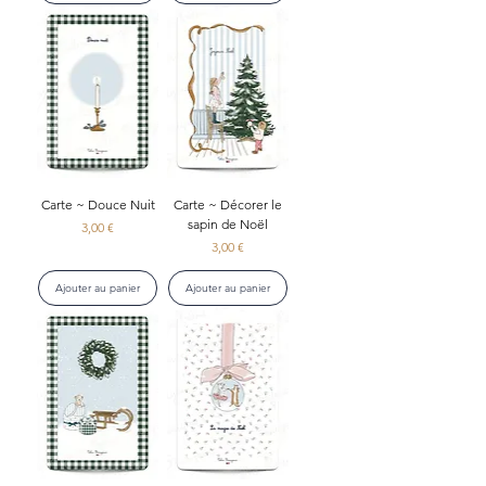
Carte ~ Douce Nuit
Carte ~ Décorer le
sapin de Noël
Prix
3,00 €
Prix
3,00 €
Ajouter au panier
Ajouter au panier