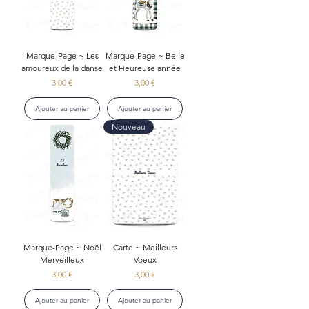
Marque-Page ~ Les
Marque-Page ~ Belle
amoureux de la danse
et Heureuse année
Prix
Prix
3,00 €
3,00 €
Ajouter au panier
Ajouter au panier
Nouveau
Marque-Page ~ Noël
Carte ~ Meilleurs
Merveilleux
Voeux
Prix
Prix
3,00 €
3,00 €
Ajouter au panier
Ajouter au panier