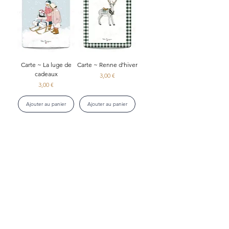
Carte ~ La luge de
Carte ~ Renne d’hiver
cadeaux
Prix
3,00 €
Prix
3,00 €
Ajouter au panier
Ajouter au panier