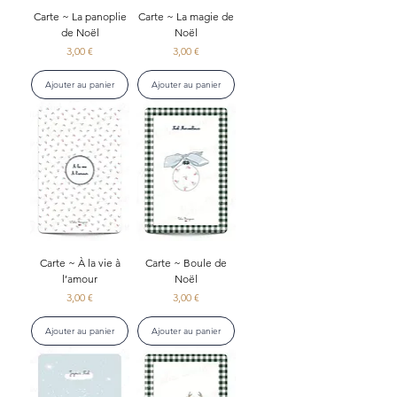
Carte ~ La panoplie
Carte ~ La magie de
de Noël
Noël
Prix
Prix
3,00 €
3,00 €
Ajouter au panier
Ajouter au panier
Carte ~ À la vie à
Carte ~ Boule de
l’amour
Noël
Prix
Prix
3,00 €
3,00 €
Ajouter au panier
Ajouter au panier