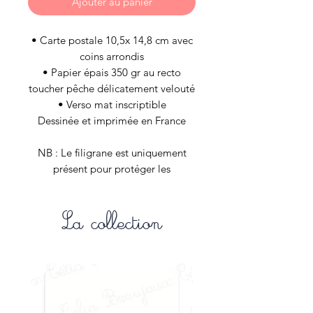
Ajouter au panier
• Carte postale 10,5x 14,8 cm avec
coins arrondis
• Papier épais 350 gr au recto
toucher pêche délicatement velouté
• Verso mat inscriptible
Dessinée et imprimée en France
NB : Le filigrane est uniquement
présent pour protéger les
illustrations de la boutique internet
et n’est évidement pas appliqué aux
La collection
articles de vos commandes.