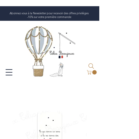
Abonnez-vous à la Newsletter pour recevoir des offres privilèges
-10% sur votre première commande