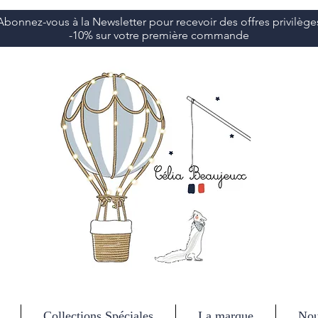
Abonnez-vous à la Newsletter pour recevoir des offres privilège
-10% sur votre première commande
Collections Spéciales
La marque
Nou