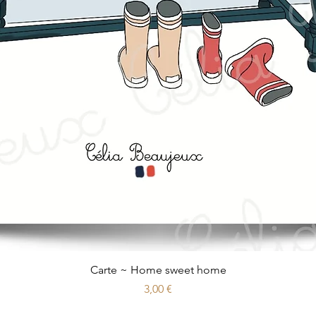
Aperçu rapide
Carte ~ Home sweet home
Prix
3,00 €