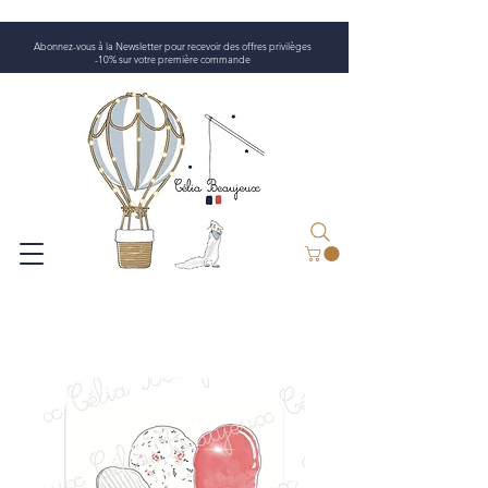
Abonnez-vous à la Newsletter pour recevoir des offres privilèges
-10% sur votre première commande