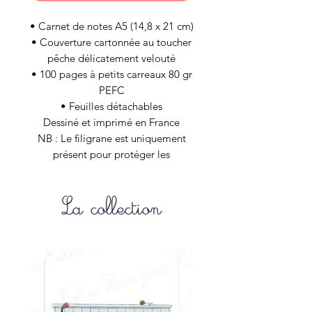
• Carnet de notes A5 (14,8 x 21 cm)
• Couverture cartonnée au toucher
pêche délicatement velouté
• 100 pages à petits carreaux 80 gr
PEFC
• Feuilles détachables
Dessiné et imprimé en France
NB : Le filigrane est uniquement
présent pour protéger les
illustrations de la boutique internet
et n’est évidement pas appliqué aux
La collection
articles de vos commandes.