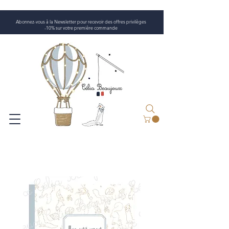
Abonnez-vous à la Newsletter pour recevoir des offres privilèges
-10% sur votre première commande