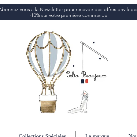
Abonnez-vous à la Newsletter pour recevoir des offres privilège
-10% sur votre première commande
Collections Spéciales
La marque
Nou