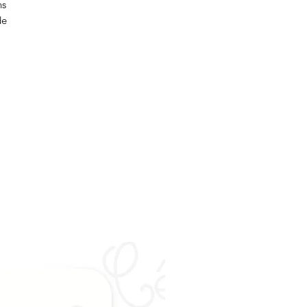
ns
de