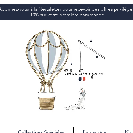
Abonnez-vous à la Newsletter pour recevoir des offres privilège
-10% sur votre première commande
Collections Spéciales
La marque
Nou