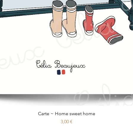
Aperçu rapide
Carte ~ Home sweet home
Prix
3,00 €