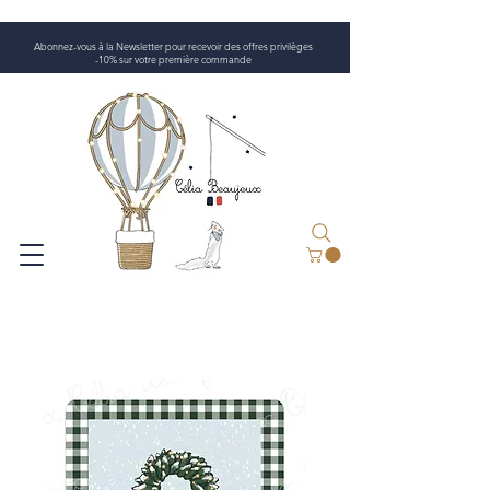
Abonnez-vous à la Newsletter pour recevoir des offres privilèges
-10% sur votre première commande