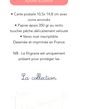
Ajouter au panier
• Carte postale 10,5x 14,8 cm avec
coins arrondis
• Papier épais 350 gr au recto
toucher pêche délicatement velouté
• Verso mat inscriptible
Dessinée et imprimée en France
NB : Le filigrane est uniquement
présent pour protéger les
illustrations de la boutique internet
et n’est évidement pas appliqué aux
La collection
articles de vos commandes.