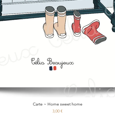
Aperçu rapide
Carte ~ Home sweet home
Prix
3,00 €