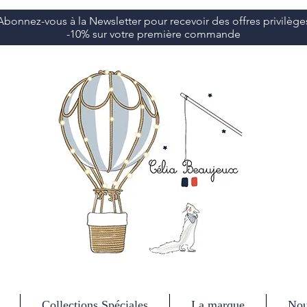
Abonnez-vous à la Newsletter pour recevoir des offres privilège
-10% sur votre première commande
Collections Spéciales
La marque
Nou